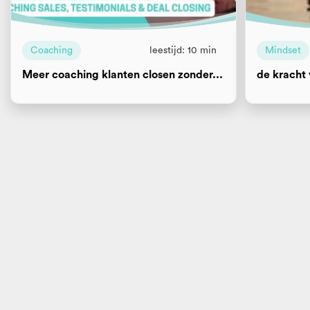
Coaching
leestijd: 10 min
Mindset
Meer coaching klanten closen zonder...
de kracht 