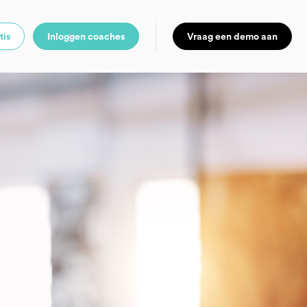
tis
Inloggen coaches
Vraag een demo aan