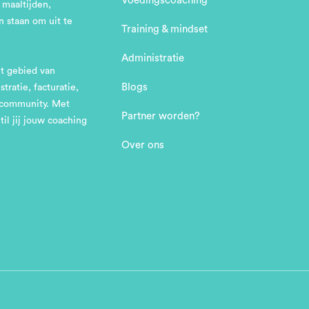
Voedingscoaching
 maaltijden,
 staan om uit te
Training & mindset
Administratie
et gebied van
Blogs
ratie, facturatie,
n community. Met
Partner worden?
il jij jouw coaching
Over ons