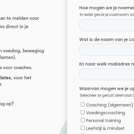
 aan te melden voor
s direct in je
n voeding, beweging
lanten).
p
voor coaches.
lates
, voor het
r.
nog op?