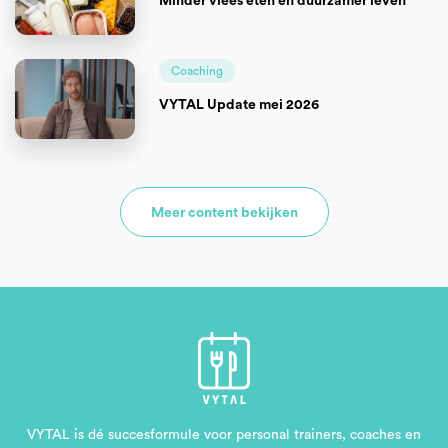
Minder vlees eten en duurzamer leven
Coaching
VYTAL Update mei 2026
Meer content bekijken
VYTAL is dé succesformule voor personal trainers, coaches en