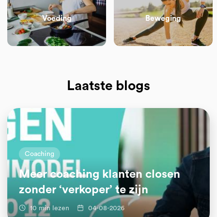
Voeding
Beweging
Laatste blogs
Coaching
Meer coaching klanten closen
zonder ‘verkoper’ te zijn
10 min lezen
04-08-2026