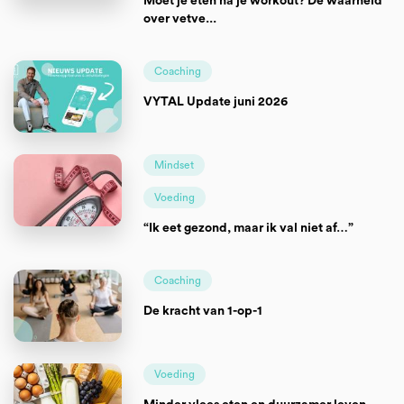
Moet je eten na je workout? De waarheid
over vetve...
Coaching
VYTAL Update juni 2026
Mindset
Voeding
“Ik eet gezond, maar ik val niet af…”
Coaching
De kracht van 1-op-1
Voeding