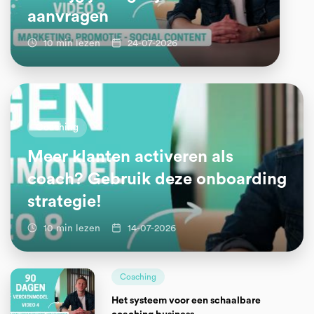
aanvragen
10 min lezen
24-07-2026
Coaching
Meer klanten activeren als
coach? Gebruik deze onboarding
strategie!
10 min lezen
14-07-2026
Coaching
Het systeem voor een schaalbare