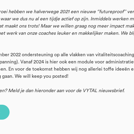
ei hebben we halverwege 2021 een nieuwe ‘’futureproof’’ ver
aar we dus nu al een tijdje actief op zijn. Inmiddels werken 
at maakt ons trots! Maar we willen graag nog meer impact ma
het werk van onze coaches leuker en makkelijker maken. We bl
ber 2022 ondersteuning op alle vlakken van vitaliteitscoachin
anning). Vanaf 2024 is hier ook een module voor administratiev
en. En voor de toekomst hebben wij nog allerlei toffe ideeën 
g gaan. We will keep you posted!
ven? Meld je dan hieronder aan voor de VYTAL nieuwsbrief.
e