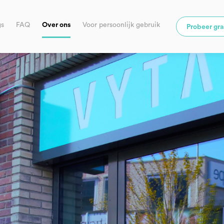
gs
FAQ
Over ons
Voor persoonlijk gebruik
Probeer gra