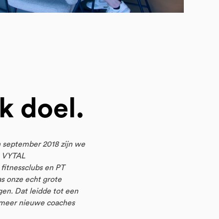
n
k doel.
In september 2018 zijn we
t VYTAL
 fitnessclubs en PT
as onze echt grote
gen. Dat leidde tot een
s meer nieuwe coaches