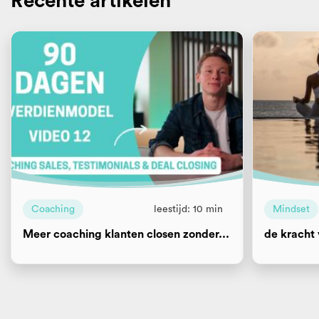
Recente artikelen
Coaching
leestijd: 10 min
Mindset
Meer coaching klanten closen zonder...
de kracht 