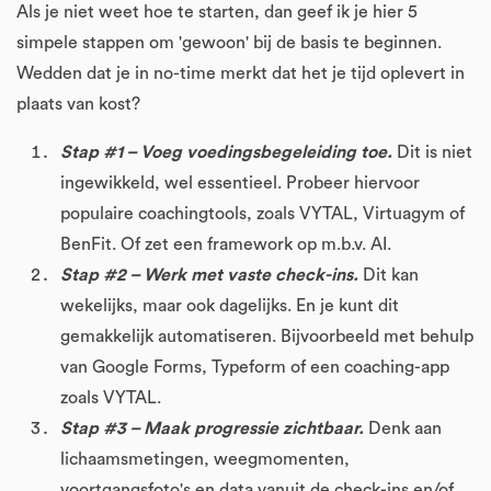
Als je niet weet hoe te starten, dan geef ik je hier 5
simpele stappen om 'gewoon' bij de basis te beginnen.
Wedden dat je in no-time merkt dat het je tijd oplevert in
plaats van kost?
Stap #1 – Voeg voedingsbegeleiding toe.
Dit is niet
ingewikkeld, wel essentieel. Probeer hiervoor
populaire coachingtools, zoals VYTAL, Virtuagym of
BenFit. Of zet een framework op m.b.v. AI.
Stap #2 – Werk met vaste check-ins.
Dit kan
wekelijks, maar ook dagelijks. En je kunt dit
gemakkelijk automatiseren. Bijvoorbeeld met behulp
van Google Forms, Typeform of een coaching-app
zoals VYTAL.
Stap #3 – Maak progressie zichtbaar.
Denk aan
lichaamsmetingen, weegmomenten,
voortgangsfoto's en data vanuit de check-ins en/of