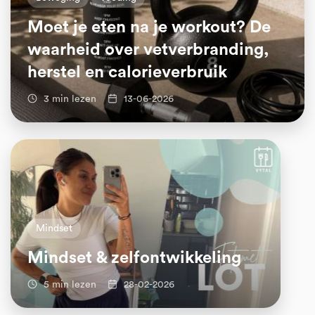
Moet je eten na je workout? De
waarheid over vetverbranding,
herstel en calorieverbruik
3 min lezen
13-06-2026
Mindset
Mindset & zelfontwikkeling
5 min lezen
28-02-2026