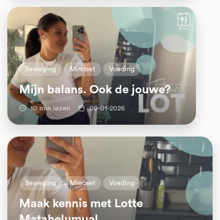
Beweging
Mindset
Voeding
Mijn balans. Ook de jouwe?
10 min lezen
09-01-2026
Beweging
Mindset
Voeding
Maak kennis met Lotte
Matahelumual